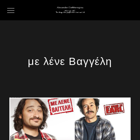
με λένε Βαγγέλη